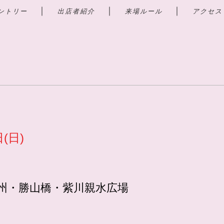
｜
｜
｜
ントリー
出店者紹介
来場ルール
アクセス
日(日)
州・勝山橋・紫川親水広場