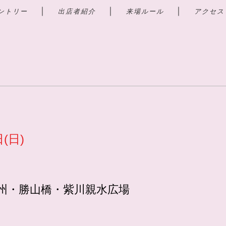
｜
｜
｜
ントリー
出店者紹介
来場ルール
アクセス
日(日)
州・勝山橋・紫川親水広場